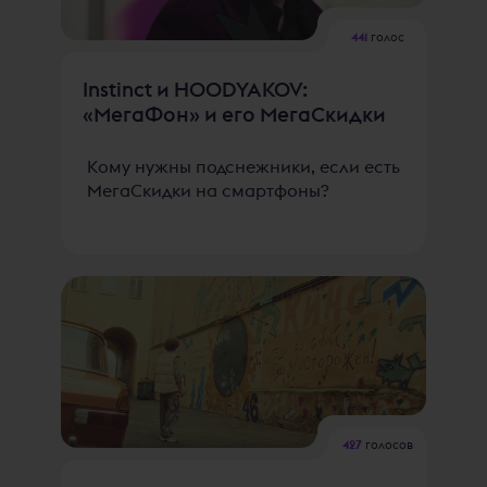
441
голос
Instinct и HOODYAKOV:
«МегаФон» и его МегаСкидки
Кому нужны подснежники, если есть
МегаСкидки на смартфоны?
427
голосов