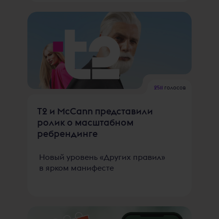
2511
голосов
Т2 и McCann представили
ролик о масштабном
ребрендинге
Новый уровень «Других правил»
в ярком манифесте