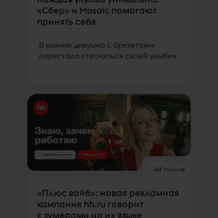
«Сбер» и Mosaic помогают
принять себя
В ролике девушка с брекетами
перестала стесняться своей улыбки
367
голосов
«Плюс вайб»: новая рекламная
кампания hh.ru говорит
с зумерами на их языке