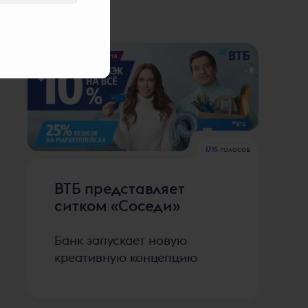
1716
голосов
ВТБ представляет
ситком «Соседи»
Банк запускает новую
креативную концепцию