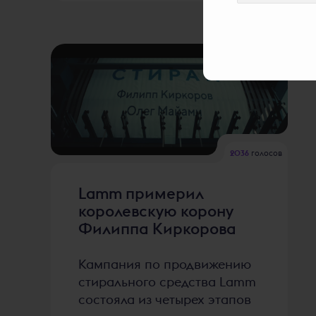
2036
голосов
Lamm примерил
королевскую корону
Филиппа Киркорова
Кампания по продвижению
стирального средства Lamm
состояла из четырех этапов