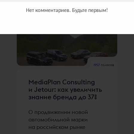
Нет комментариев.
Будьте первым!
1957
голосов
MediaPlan Consulting
и Jetour: как увеличить
знание бренда до 37%
О продвижении новой
автомобильной марки
на российском рынке