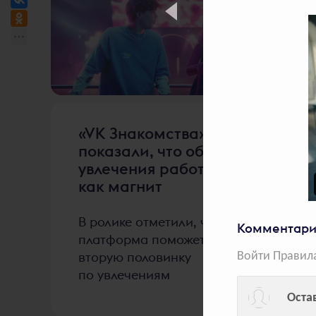
2214
голосов
«VK Знакомства»
показали, что общие
увлечения работают
как магнит
В ролике отметили, что
Комментари
платформа поможет найти
вторую половинку
Войти
Правил
по увлечениям
Оста