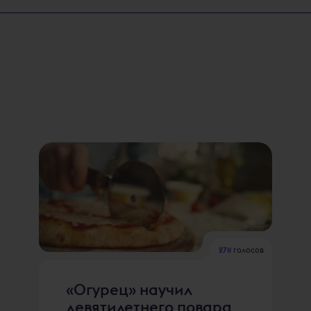
2711
голосов
«Огурец» научил
девятилетнего повара