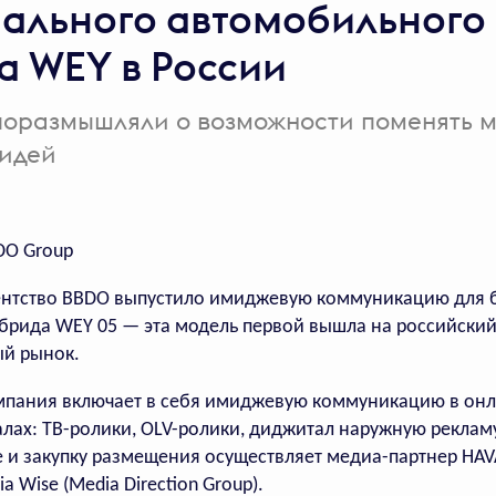
ального автомобильного
а WEY в России
Есть календарь,
встречи в котором
нельзя отменить
поразмышляли о возможности поменять м
идей
Во «Вкусно — и точка»
в определенный день
посетители могут купить
DO Group
любимые блюда
по суперцене
ентство BBDO выпустило имиджевую коммуникацию для 
ибрида WEY 05 — эта модель первой вышла на российски
й рынок.
мпания включает в себя имиджевую коммуникацию в онл
лах: ТВ-ролики, OLV-ролики, диджитал наружную реклам
 и закупку размещения осуществляет медиа-партнер HA
a Wise (Media Direction Group).