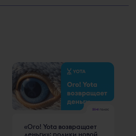
2641
голос
«Ого! Yota возвращает
деньги»: ролики новой