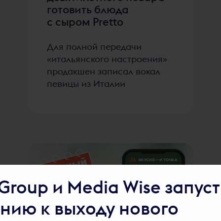
готовить блюда
с сыром Pretto
Для полной передачи
«итальянского настроения»
продакшен записал вокал
певицы из Италии
Group и Media Wise запус
нию к выходу нового
2235
голосов