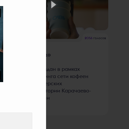
2056
голосов
«ОЧЕНЬ»
Ролик создан в рамках
ребрендинга сети кофеен
и кондитерских
на территории Карачаево-
Черкессии