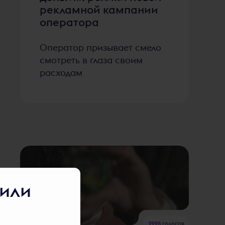
рекламной кампании
оператора
Оператор призывает смело
смотреть в глаза своим
расходам
тили
2228
голосов