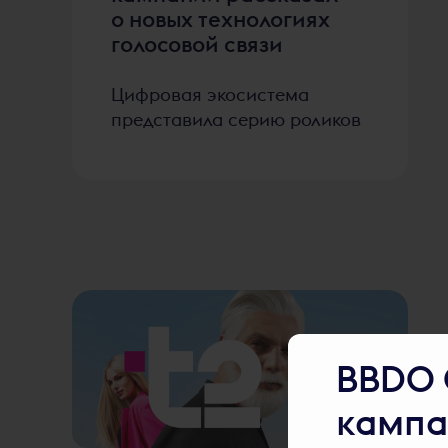
о новых технологиях
голосовой связи
Цифровая экосистема
представила серию роликов
BBDO 
кампа
2511
голосов