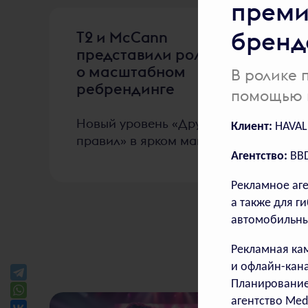
преми
бренд
Т2 и McCann
представили ролик
о масштабном
В ролике 
ребрендинге
помощью 
Новый уровень «Других
Клиент:
HAVAL
правил» в ярком манифесте
Агентство:
BB
Рекламное аг
а также для г
автомобильны
Рекламная ка
и офлайн-кана
Планирование
агентство Medi