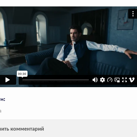
2077
голосов
Ролик «Вне Сезонов»
для бренда AMAZING
RED и линейки PUMA
Seasons
Куртка из коллекции PUMA
и:
Seasons вошла в ТОП-5
лидеров продаж в спорт
а
категории
вить комментарий