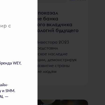
«Сбер» показал
развитие банка
от первого вкладчика
ир с
до технологий будущего
На Дне Инвестора 2023
«Сбер» представил
историческое наследие
и инновации, демонстрируя
бренда WEY,
вклад в развитие страны
й
и служение людям
айн-
у и SMM.
VAL —