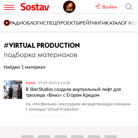
Войти
РАДИО
БЛОГИ
СПЕЦПРОЕКТЫ
РЕЙТИНГИ
КАТАЛОГ К
#
VIRTUAL PRODUCTION
подборка материалов
Найден 1 материал
кино
17.09.2025 в 13:30
В SberStudios создали виртуальный лифт для
триллера «Вниз» с Егором Кридом
На «Мосфильме» воссоздали несуществующую локацию
с помощью Virtual Production