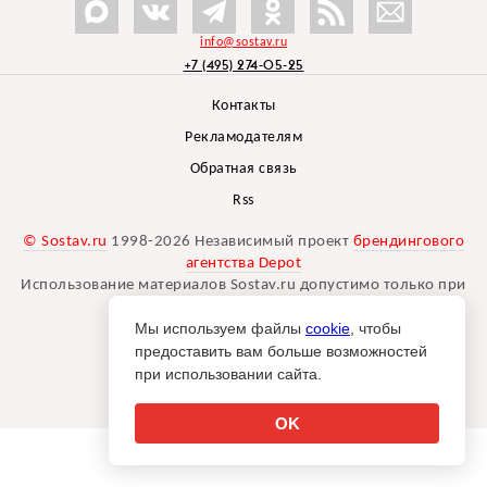
info@sostav.ru
+7 (495) 274-05-25
Контакты
Рекламодателям
Обратная связь
Rss
© Sostav.ru
1998-2026 Независимый проект
брендингового
агентства Depot
Использование материалов Sostav.ru допустимо только при
указании источника.
Мы используем файлы
cookie
, чтобы
Дизайн сайта -
Liqium
.
предоставить вам больше возможностей
18+
при использовании сайта.
OK