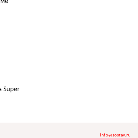
аме
а Super
info@sostav.ru