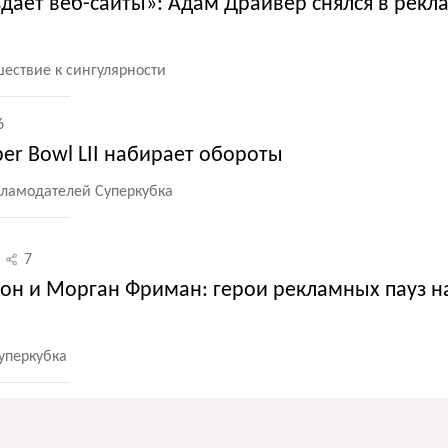
здает веб-сайты»: Адам Драйвер снялся в рекл
шествие к сингулярности
6
per Bowl LII набирает обороты
кламодателей Суперкубка
7
мон и Морган Фриман: герои рекламных пауз н
уперкубка