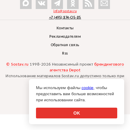
info@sostav.ru
+7 (495) 274-05-25
Контакты
Рекламодателям
Обратная связь
Rss
© Sostav.ru
1998-2026 Независимый проект
брендингового
агентства Depot
Использование материалов Sostav.ru допустимо только при
указании источника.
Мы используем файлы
cookie
, чтобы
Дизайн сайта -
Liqium
.
предоставить вам больше возможностей
18+
при использовании сайта.
OK