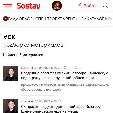
Войти
РАДИО
БЛОГИ
СПЕЦПРОЕКТЫ
РЕЙТИНГИ
КАТАЛОГ К
#
СК
подборка материалов
Найдено 5 материалов
законы
22.01.2024 в 15:20
19
2
Следствие просит заключить блогера Блиновскую
под стражу из-за нарушений (обновлено)
Кроме того, СК предъявил ей обвинение в неправомерном
обороте средств платежей
законы
20.06.2023 в 09:10
СК просит продлить домашний арест блогеру
Елене Блиновской ещё на месяц