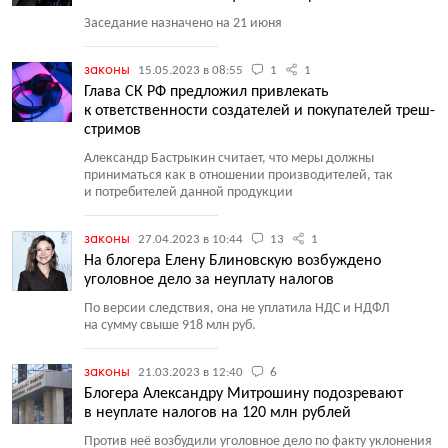
Заседание назначено на 21 июня
законы
15.05.2023 в 08:55
1
1
Глава СК РФ предложил привлекать
к ответственности создателей и покупателей треш-
стримов
Александр Бастрыкин считает, что меры должны
приниматься как в отношении производителей, так
и потребителей данной продукции
законы
27.04.2023 в 10:44
13
1
На блогера Елену Блиновскую возбуждено
уголовное дело за неуплату налогов
По версии следствия, она не уплатила НДС и НДФЛ
на сумму свыше 918 млн руб.
законы
21.03.2023 в 12:40
6
Блогера Александру Митрошину подозревают
в неуплате налогов на 120 млн рублей
Против неё возбудили уголовное дело по факту уклонения