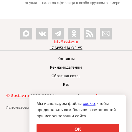
от уплаты налогов с физлица в особо крупном размере
info@sostav.ru
+7 (495) 274-05-25
Контакты
Рекламодателям
Обратная связь
Rss
© Sostav.ru
1998-2026 Независимый проект
брендингового
агентства Depot
Мы используем файлы
cookie
, чтобы
Использование материалов Sostav.ru допустимо только при
предоставить вам больше возможностей
указании источника.
при использовании сайта.
Дизайн сайта -
Liqium
.
18+
OK