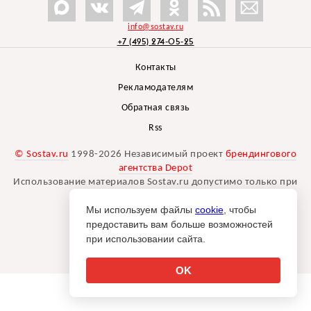
info@sostav.ru
+7 (495) 274-05-25
Контакты
Рекламодателям
Обратная связь
Rss
© Sostav.ru
1998-2026 Независимый проект
брендингового
агентства Depot
Использование материалов Sostav.ru допустимо только при
указании источника.
Мы используем файлы
cookie
, чтобы
Дизайн сайта -
Liqium
.
предоставить вам больше возможностей
18+
при использовании сайта.
OK