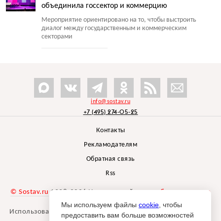
объединила госсектор и коммерцию
Мероприятие ориентировано на то, чтобы выстроить
диалог между государственным и коммерческим
секторами
info@sostav.ru
+7 (495) 274-05-25
Контакты
Рекламодателям
Обратная связь
Rss
© Sostav.ru
1998-2026 Независимый проект
брендингового
агентства Depot
Мы используем файлы
cookie
, чтобы
Использование материалов Sostav.ru допустимо только при
предоставить вам больше возможностей