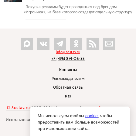
Покупка рекламы будет проводиться под брендом
«
Игроника», на базе которого создадут отдельную структуру
info@sostav.ru
+7 (495) 274-05-25
Контакты
Рекламодателям
Обратная связь
Rss
© Sostav.ru
1998-2026 Независимый проект
брендингового
агентства Depot
Мы используем файлы
cookie
, чтобы
Использование материалов Sostav.ru допустимо только при
предоставить вам больше возможностей
указании источника.
при использовании сайта.
Дизайн сайта -
Liqium
.