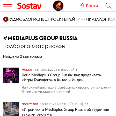
Войти
РАДИО
БЛОГИ
СПЕЦПРОЕКТЫ
РЕЙТИНГИ
КАТАЛОГ К
#
MEDIAPLUS GROUP RUSSIA
подборка материалов
Найдено 2 материала
маркетинг
30.03.2024 в 15:00
4
Кейс Mediaplus Group Russia: как продвигать
«Игры Будущего» в Китае и Индии
На крупнейших медиаплатформах к просмотру привлекли
более 730 миллионов зрителей
агентства
10.10.2022 в 17:10
11
11
«Игроник» и Mediaplus Group Russia объединили
закупки рекламы