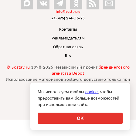
info@sostav.ru
+7 (495) 274-05-25
Контакты
Рекламодателям
Обратная связь
Rss
© Sostav.ru
1998-2026 Независимый проект
брендингового
агентства Depot
Использование материалов Sostav.ru допустимо только при
указании источника.
Мы используем файлы
cookie
, чтобы
Дизайн сайта -
Liqium
.
предоставить вам больше возможностей
18+
при использовании сайта.
OK