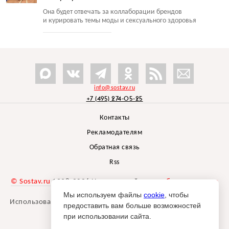
Она будет отвечать за коллаборации брендов
и курировать темы моды и сексуального здоровья
info@sostav.ru
+7 (495) 274-05-25
Контакты
Рекламодателям
Обратная связь
Rss
© Sostav.ru
1998-2026 Независимый проект
брендингового
агентства Depot
Мы используем файлы
cookie
, чтобы
Использование материалов Sostav.ru допустимо только при
предоставить вам больше возможностей
указании источника.
при использовании сайта.
Дизайн сайта -
Liqium
.