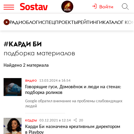
Войти
РАДИО
БЛОГИ
СПЕЦПРОЕКТЫ
РЕЙТИНГИ
КАТАЛОГ К
#
КАРДИ БИ
подборка материалов
Найдено 2 материала
видео
13.03.2024 в 16:54
Говорящие гуси, Домовёнок и люди на стенах:
подборка роликов
Google обратил внимание на проблемы слабовидящих
людей
кадры
03.12.2021 в 12:14
20
Карди Би назначена креативным директором
в Playboy