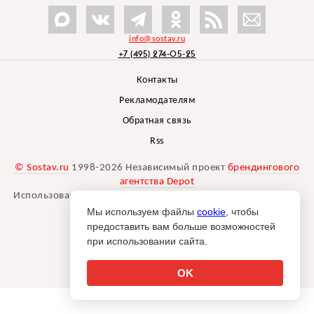
info@sostav.ru
+7 (495) 274-05-25
Контакты
Рекламодателям
Обратная связь
Rss
© Sostav.ru
1998-2026 Независимый проект
брендингового
агентства Depot
Использование материалов Sostav.ru допустимо только при
указании источника.
Мы используем файлы
cookie
, чтобы
Дизайн сайта -
Liqium
.
предоставить вам больше возможностей
18+
при использовании сайта.
OK