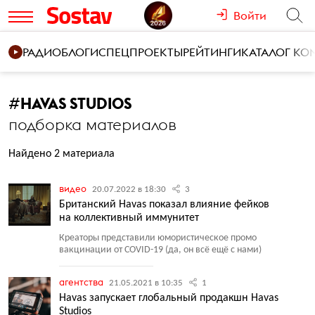
Войти
РАДИО
БЛОГИ
СПЕЦПРОЕКТЫ
РЕЙТИНГИ
КАТАЛОГ К
#
HAVAS STUDIOS
подборка материалов
Найдено 2 материала
видео
20.07.2022 в 18:30
3
Британский Havas показал влияние фейков
на коллективный иммунитет
Креаторы представили юмористическое промо
вакцинации от COVID-19
(
да, он всё ещё с нами)
агентства
21.05.2021 в 10:35
1
Havas запускает глобальный продакшн Havas
Studios