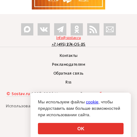
info@sostav.ru
+7 (495) 274-05-25
Контакты
Рекламодателям
Обратная связь
Rss
© Sostav.ru
1998-2026 Независимый проект
брендингового
агентства Depot
Мы используем файлы
cookie
, чтобы
Использование материалов Sostav.ru допустимо только при
предоставить вам больше возможностей
указании источника.
при использовании сайта.
Дизайн сайта -
Liqium
.
18+
OK