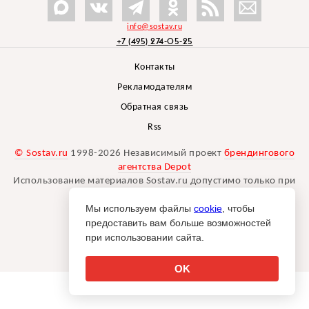
info@sostav.ru
+7 (495) 274-05-25
Контакты
Рекламодателям
Обратная связь
Rss
© Sostav.ru
1998-2026 Независимый проект
брендингового
агентства Depot
Использование материалов Sostav.ru допустимо только при
указании источника.
Мы используем файлы
cookie
, чтобы
Дизайн сайта -
Liqium
.
предоставить вам больше возможностей
18+
при использовании сайта.
OK