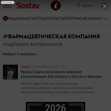
РЕКЛАМА
Войти
1
РАДИО
БЛОГИ
СПЕЦПРОЕКТЫ
РЕЙТИНГИ
КАТАЛОГ К
#
ФАРМАЦЕВТИЧЕСКАЯ КОМПАНИЯ
подборка материалов
Найден 1 материал
кадры
23.05.2024 в 14:20
3
Ирина Гущина возглавила внешние
коммуникации AstraZeneca в России и Евразии
Эксперт будет отвечать за реализацию
коммуникационной стратегии и инфоподдержку
терапевтических областей работы фармкомпании