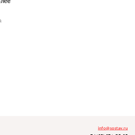
олее
й
info@sostav.ru