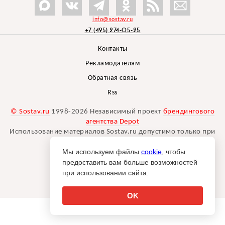
info@sostav.ru
+7 (495) 274-05-25
Контакты
Рекламодателям
Обратная связь
Rss
© Sostav.ru
1998-2026 Независимый проект
брендингового
агентства Depot
Использование материалов Sostav.ru допустимо только при
указании источника.
Мы используем файлы
cookie
, чтобы
Дизайн сайта -
Liqium
.
предоставить вам больше возможностей
18+
при использовании сайта.
OK