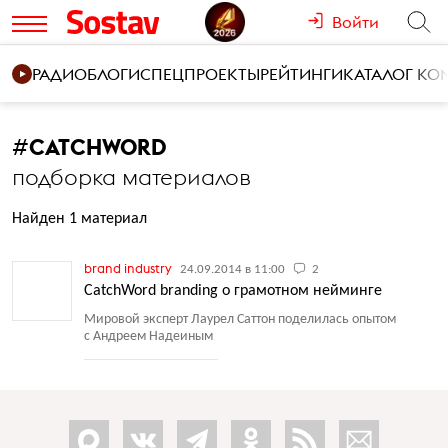
Войти
РАДИО
БЛОГИ
СПЕЦПРОЕКТЫ
РЕЙТИНГИ
КАТАЛОГ К
#
CATCHWORD
подборка материалов
Найден 1 материал
brand industry
24.09.2014 в 11:00
2
CatchWord branding о грамотном нейминге
Мировой эксперт Лаурел Саттон поделилась опытом
с Андреем Надеиным