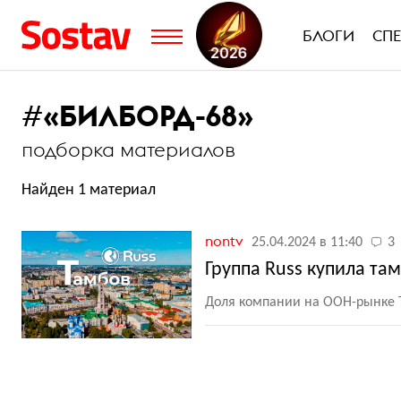
БЛОГИ
СП
#
«БИЛБОРД-68»
подборка материалов
Найден 1 материал
nontv
25.04.2024 в 11:40
3
Группа Russ купила т
Доля компании на ООН-рынке 