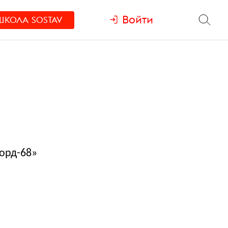
Войти
ШКОЛА
SOSTAV
орд-68»