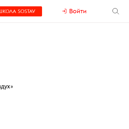
Войти
ШКОЛА
SOSTAV
здух»