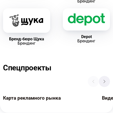
Брендинг
Depot
Бренд-бюро Щука
Брендинг
Брендинг
Спецпроекты
Карта рекламного рынка
Вид