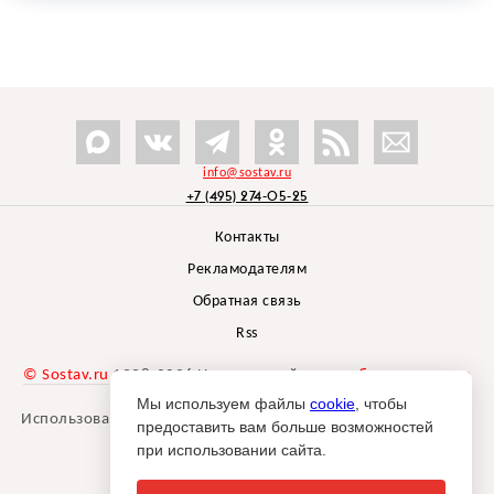
info@sostav.ru
+7 (495) 274-05-25
Контакты
Рекламодателям
Обратная связь
Rss
© Sostav.ru
1998-2026 Независимый проект
брендингового
агентства Depot
Мы используем файлы
cookie
, чтобы
Использование материалов Sostav.ru допустимо только при
предоставить вам больше возможностей
указании источника.
при использовании сайта.
Дизайн сайта -
Liqium
.
18+