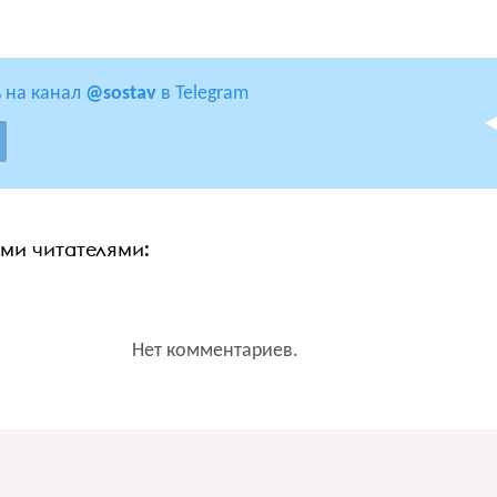
 на канал
@sostav
в Telegram
ими читателями:
Нет комментариев.