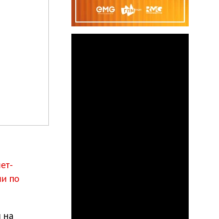
ет-
и по
 на