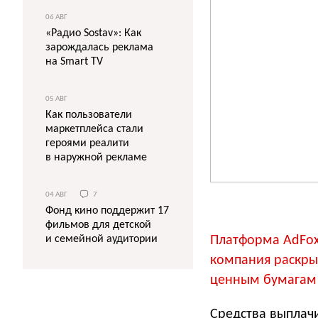
06 АВГ
«Радио Sostav»: Как
зарождалась реклама
на Smart TV
05 АВГ
Как пользователи
маркетплейса стали
героями реалити
в наружной рекламе
04 АВГ
7
Фонд кино поддержит 17
фильмов для детской
Платформа AdFox 
и семейной аудитории
компания раскры
ценным бумагам 
Средства выплачи