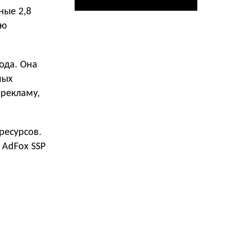
ные 2,8
ую
ода. Она
ных
 рекламу,
ресурсов.
AdFox SSP