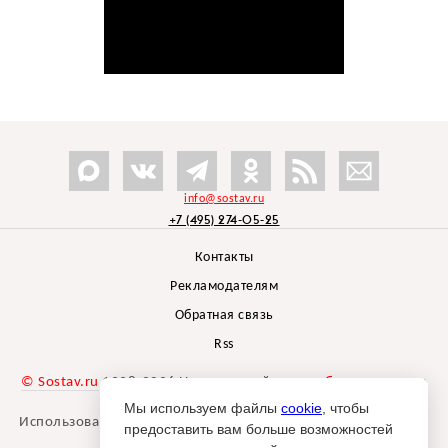
info@sostav.ru
+7 (495) 274-05-25
Контакты
Рекламодателям
Обратная связь
Rss
© Sostav.ru
1998-2026 Независимый проект
брендингового
агентства Depot
Мы используем файлы
cookie
, чтобы
Использование материалов Sostav.ru допустимо только при
предоставить вам больше возможностей
указании источника.