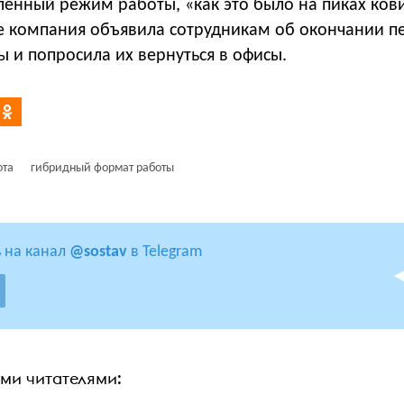
лённый режим работы, «как это было на пиках ков
е компания объявила сотрудникам об окончании п
 и попросила их вернуться в офисы.
ота
гибридный формат работы
 на канал
@sostav
в Telegram
ими читателями: