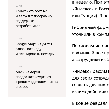
в неделю. При эт
07 АВГ
«Яндекса» в Рос
«Макс» откроет API
или Турция). В н
и запустит программу
поддержки
разработчиков
Гибридный форма
уточнили в комп
07 АВГ
Google Maps научится
По словам источ
заказывать еду
в «ближайшее в
и планировать поездки
а сотрудники выб
07 АВГ
«Яндекс»
рассма
Маск намерен
продолжать судиться
для своих сотруд
с рекламодателями из-за
создать для них
сговора
взаимодействию 
В конце февраля 