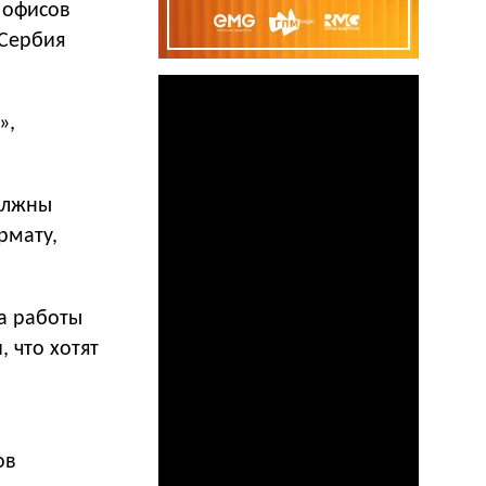
 офисов
 Сербия
»,
должны
рмату,
а работы
 что хотят
ов