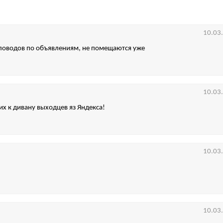
10.03
ловодов по объявлениям, не помещаются уже
10.03
 к дивану выходцев яз Яндекса!
10.03
10.03