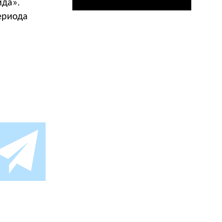
ида».
ериода