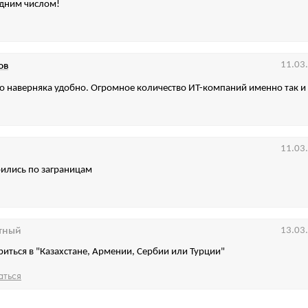
адним числом!
ов
11.03
о наверняка удобно. Огромное количество ИТ-компаний именно так и
11.03
рились по заграницам
тный
13.03
риться в "Казахстане, Армении, Сербии или Турции"
аться