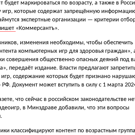
т будет маркироваться по возрасту, а также в Росси
у игр, которые содержат запрещённую информацию
ймутся экспертные организации — критерии отбо
пишет
«Коммерсантъ».
ников, изменения необходимы, чтобы обеспечить
нтента компьютерных игр для здоровья граждан», 
ки совершения общественно опасных деяний под 
а», передаёт издание. Власти предлагают запретит
 игр, содержание которых будет признано наруш
 РФ. Документ может вступить в силу с 1 марта 2024
азете, что сейчас в российском законодательстве не
идеоигр, в Минздраве добавили, что эти вопросы
.
чики классифицируют контент по возрастным групп