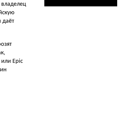
 владелец
йскую
и даёт
розят
к,
или Epic
дин