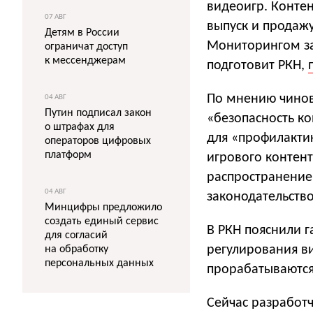
видеоигр. Контен
07 АВГ
выпуск и продаж
Детям в России
Мониторингом за
ограничат доступ
к мессенджерам
подготовит РКН,
По мнению чинов
04 АВГ
Путин подписал закон
«безопасность ко
о штрафах для
для «профилакти
операторов цифровых
платформ
игрового контент
распространение
04 АВГ
законодательство
Минцифры предложило
создать единый сервис
В РКН пояснили г
для согласий
регулирования в
на обработку
персональных данных
прорабатываются
Сейчас разработ