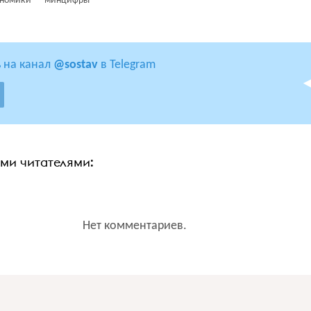
номики
минцифры
 на канал
@sostav
в Telegram
ими читателями:
Нет комментариев.