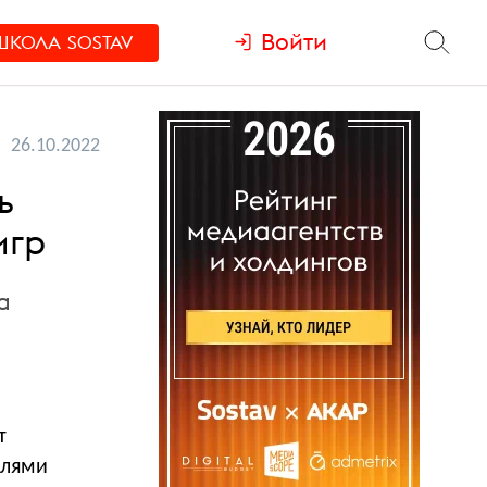
Войти
ШКОЛА
SOSTAV
26.10.2022
ь
игр
а
т
елями