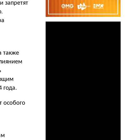
и запретят
.
ра
а также
влиянием
ь
ающим
 года.
т особого
ам