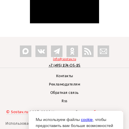
info@sostav.ru
+7 (495) 274-05-25
Контакты
Рекламодателям
Обратная связь
Rss
© Sostav.ru
1998-2026 Независимый проект
брендингового
агентства Depot
Мы используем файлы
cookie
, чтобы
Использование материалов Sostav.ru допустимо только при
предоставить вам больше возможностей