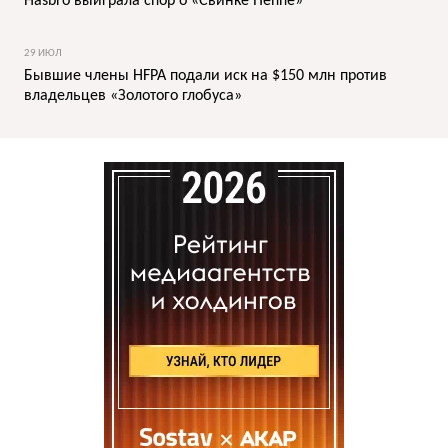
Hasbro выиграла спор о «Свинке Пеппе»
29 ИЮЛ
Бывшие члены HFPA подали иск на $150 млн против
владельцев «Золотого глобуса»