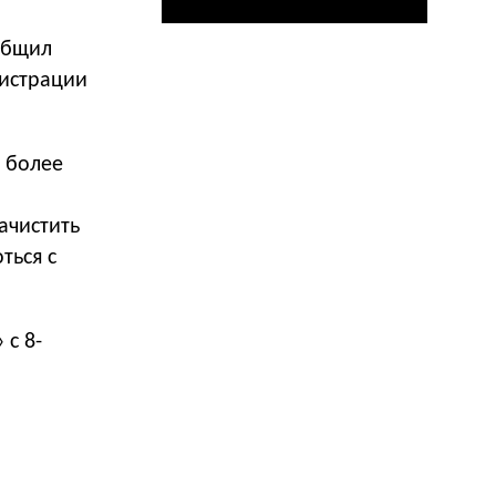
общил
нистрации
 более
ачистить
ться с
 с 8-