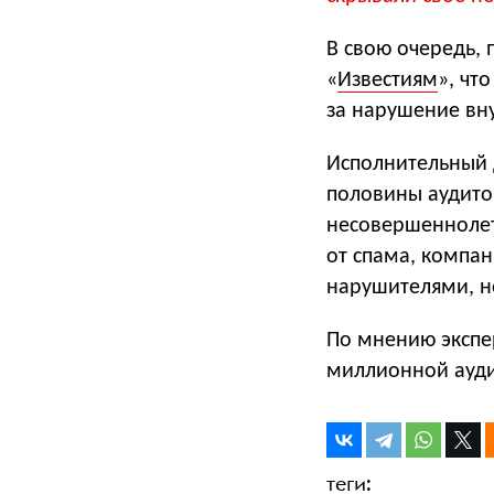
В свою очередь,
«
Известиям
», чт
за нарушение вн
Исполнительный 
половины аудитор
несовершеннолетн
от спама, компан
нарушителями, н
По мнению экспер
миллионной ауди