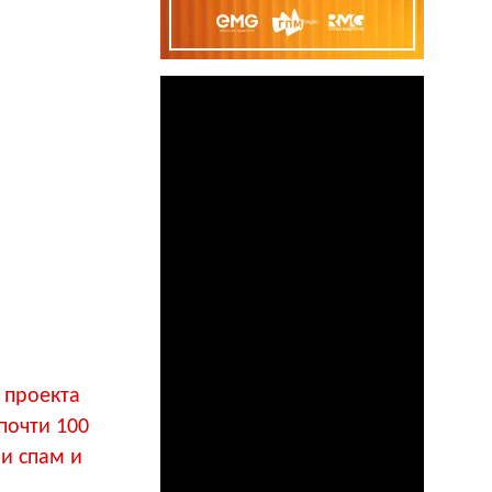
 проекта
почти 100
и спам и