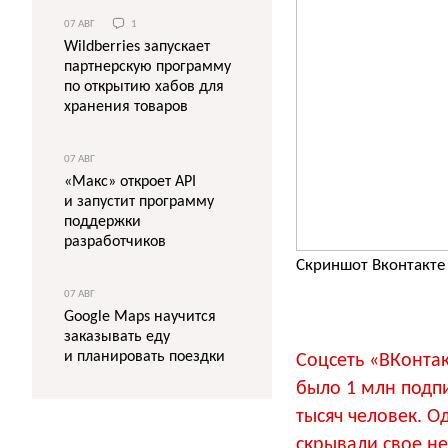
07 АВГ
1
Wildberries запускает
партнерскую программу
по открытию хабов для
хранения товаров
07 АВГ
«Макс» откроет API
и запустит программу
поддержки
разработчиков
Скриншот Вконтакте
07 АВГ
Google Maps научится
заказывать еду
и планировать поездки
Соцсеть «ВКонта
было 1 млн подпи
тысяч человек. О
скрывали свое н