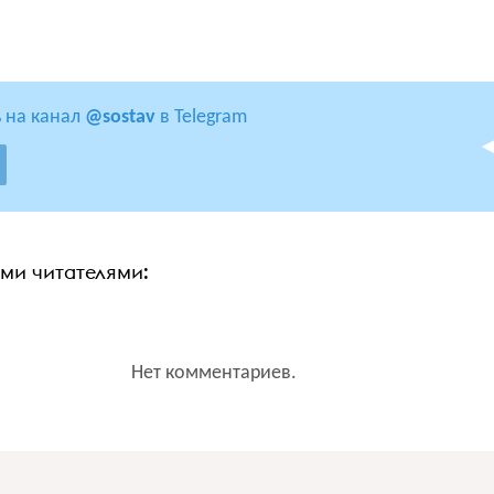
 на канал
@sostav
в Telegram
ими читателями:
Нет комментариев.