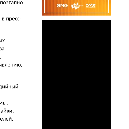
 поэтапно
в пресс-
ых
за
,
ъявлению,
адийный
мы.
айки,
елей.