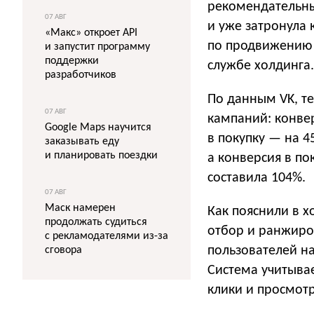
рекомендательны
07 АВГ
и уже затронула
«Макс» откроет API
по продвижению 
и запустит программу
поддержки
службе холдинга.
разработчиков
По данным VK, т
07 АВГ
кампаний: конвер
Google Maps научится
в покупку — на 4
заказывать еду
и планировать поездки
а конверсия в по
составила 104%.
07 АВГ
Маск намерен
Как пояснили в х
продолжать судиться
отбор и ранжиро
с рекламодателями из-за
пользователей н
сговора
Система учитыва
клики и просмотр