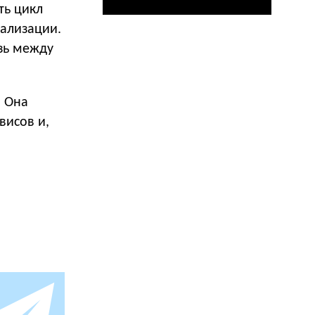
ть цикл
ализации.
язь между
. Она
висов и,