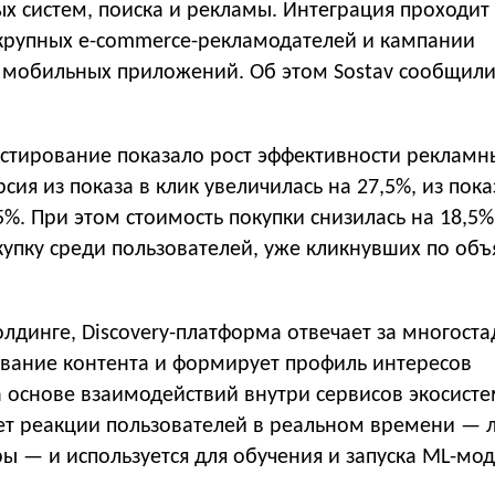
х систем, поиска и рекламы. Интеграция проходит
 крупных e-commerce-рекламодателей и кампании
мобильных приложений. Об этом Sostav сообщили 
естирование показало рост эффективности рекламн
сия из показа в клик увеличилась на 27,5%, из пока
5%. При этом стоимость покупки снизилась на 18,5%
купку среди пользователей, уже кликнувших по об
олдинге, Discovery-платформа отвечает за многост
вание контента и формирует профиль интересов
а основе взаимодействий внутри сервисов экосисте
ет реакции пользователей в реальном времени — л
ы — и используется для обучения и запуска ML-мод