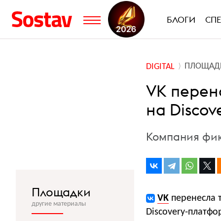
БЛОГИ
СП
ПЛОЩАД
DIGITAL
VK перен
на Discov
Компания фик
Площадки
VK
перенесла 
другие материалы
Discovery-платф