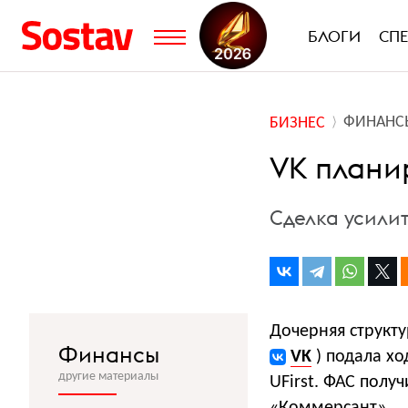
БЛОГИ
СП
ФИНАНС
БИЗНЕС
VK планир
Сделка усили
Дочерняя структ
Финансы
VK
) подала х
другие материалы
UFirst. ФАС полу