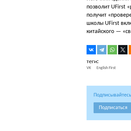
позволит UFirst 
получит «провер
школы UFirst вкл
китайского — «с
VK
English First
Подписывайтесь
Подписаться