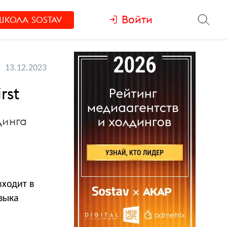
Войти
ШКОЛА
SOSTAV
13.12.2023
rst
динга
входит в
зыка