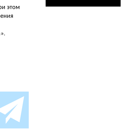
ри этом
ления
».