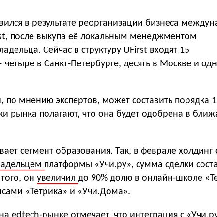
явился в результате реорганизации бизнеса между
rst, после выкупа её локальным менеджментом
адельца. Сейчас в структуру UFirst входят 15
четыре в Санкт-Петербурге, десять в Москве и од
, по мнению экспертов, может составить порядка 
ки рынка полагают, что она будет одобрена в бли
вает сегмент образования. Так, в феврале холдинг 
ладельцем
платформы «Учи.ру», сумма сделки соста
того, он
увеличил
до 90% долю в онлайн-школе «Т
сами «Тетрика» и «Учи.Дома».
на edtech-рынке отмечает, что интеграция с «Учи.р