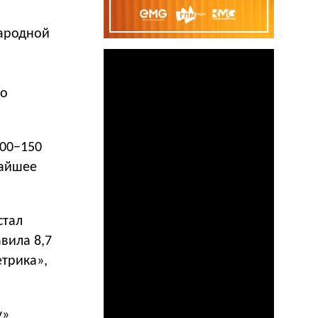
народной
но
100−150
жайшее
стал
вила 8,7
етрика»,
у»