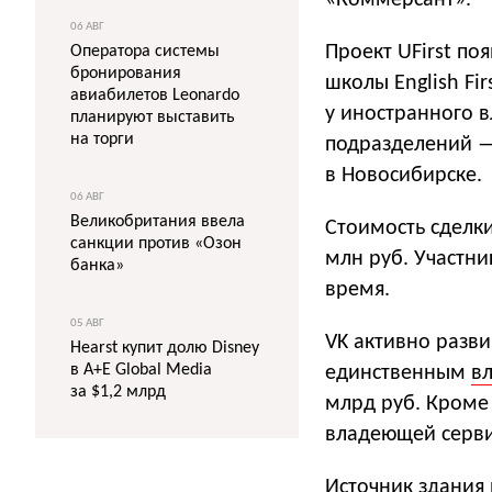
«Коммерсант».
06 АВГ
Проект UFirst по
Оператора системы
бронирования
школы English Fi
авиабилетов Leonardo
у иностранного вл
планируют выставить
на торги
подразделений — 
в Новосибирске.
06 АВГ
Великобритания ввела
Стоимость сделки
санкции против «Озон
млн руб. Участни
банка»
время.
05 АВГ
VK активно разви
Hearst купит долю Disney
в A+E Global Media
единственным
в
за $1,2 млрд
млрд руб. Кроме 
владеющей серви
Источник здания 