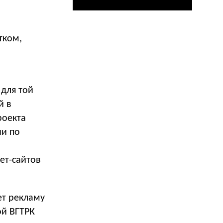
тком,
 для той
й в
роекта
ии по
ет-сайтов
ет рекламу
ой ВГТРК