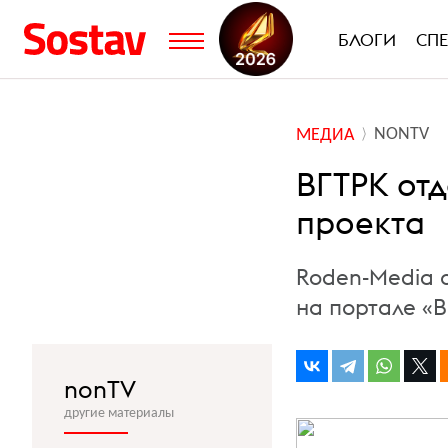
БЛОГИ
СП
NONTV
МЕДИА
ВГТРК от
проекта
Roden-Media 
на портале «
nonTV
другие материалы