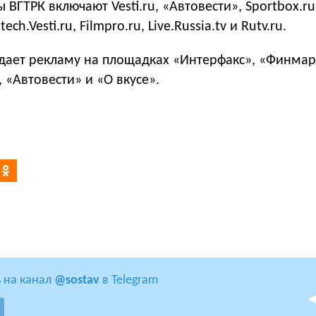
ВГТРК включают Vesti.ru, «Автовести», Sportbox.ru,
tech.Vesti.ru, Filmpro.ru, Live.Russia.tv и Rutv.ru.
дает рекламу на площадках «Интерфакс», «Финмар
u, «Автовести» и «О вкусе».
 на канал
@sostav
в Telegram