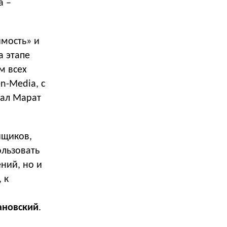
а –
имость» и
а этапе
м всех
n-Media, с
зал Марат
йщиков,
льзовать
ний, но и
 к
ановский
.