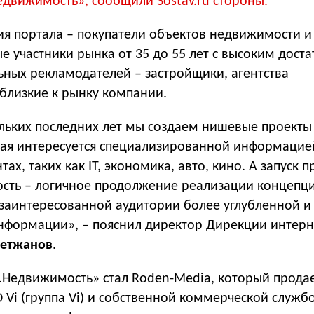
едвижимость», сообщили Sostav.ru стороны.
ия портала – покупатели объектов недвижимости и
 участники рынка от 35 до 55 лет с высоким доста
ьных рекламодателей – застройщики, агентства
близкие к рынку компании.
ольких последних лет мы создаем нишевые проекты
рая интересуется специализированной информацие
ах, таких как IT, экономика, авто, кино. А запуск п
сть – логичное продолжение реализации концепц
заинтересованной аудитории более углубленной и
нформации», – пояснил директор Дирекции интерн
метжанов
.
.Недвижимость» стал Roden-Media, который прода
 Vi (группа Vi) и собственной коммерческой служб