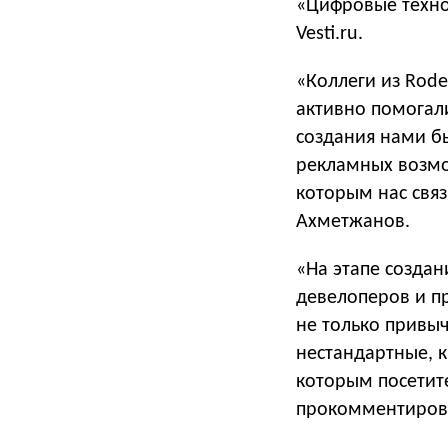
«Цифровые техно
Vesti.ru.
«Коллеги из Rode
активно помогали
создания нами б
рекламных возмо
которым нас связ
Ахметжанов.
«На этапе создан
девелоперов и п
не только привы
нестандартные, к
которым посетит
прокомментиров