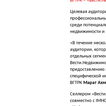
ВГТРК – «Вести.Н
Целевая аудитор
профессиональные
среди потенциал
недвижимости и 
«В течение неск
аудитории, кото
отдельных сегмент
Вести.Недвижимо
предоставлению 
специфической и
ВГТРК
Марат Ах
Селлером «Вести
совместно с IMHO