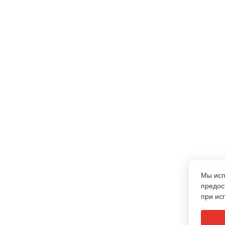
Мы ис
предос
при ис