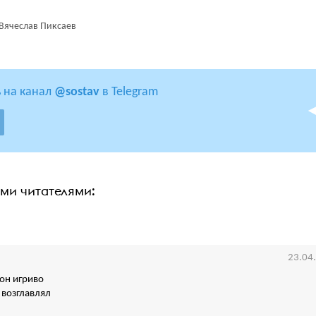
Вячеслав Пиксаев
 на канал
@sostav
в Telegram
ими читателями:
23.04
он игриво
 возглавлял