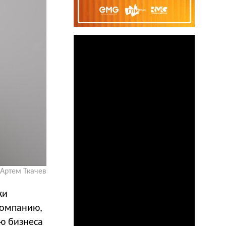
Артем Ткачев
ки
компанию,
ю бизнеса