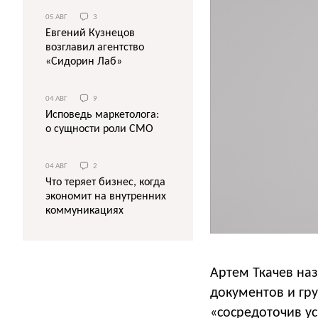
05 АВГ
3
Евгений Кузнецов
возглавил агентство
«Сидорин Лаб»
04 АВГ
9
Исповедь маркетолога:
о сущности роли СМО
04 АВГ
2
Что теряет бизнес, когда
экономит на внутренних
коммуникациях
Артем Ткачев на
документов и гру
«сосредоточив у