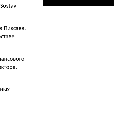
Sostav
в Пиксаев.
оставе
нансового
ектора.
вных