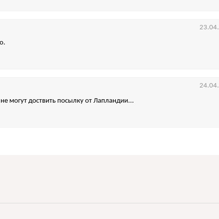
23.04
о.
24.04
 не могут доствить посылку от Лапландии...