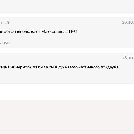
тный
28.10
 автобус очередь, как в Макдональдс 1991
аться
28.10
уация из Чернобыля была бы в духе этого частичного локдауна