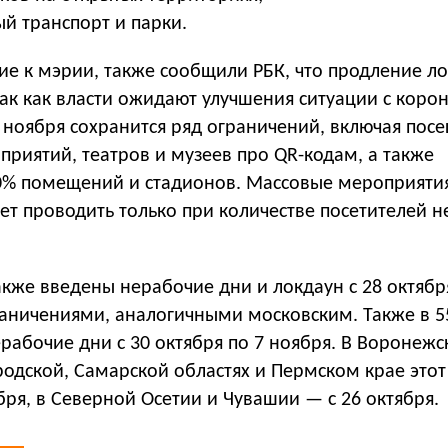
й транспорт и парки.
ие к мэрии, также сообщили РБК, что продление л
так как власти ожидают улучшения ситуации с коро
 ноября сохранится ряд ограничений, включая пос
риятий, театров и музеев про QR-кодам, а также
0% помещений и стадионов. Массовые мероприятия
т проводить только при количестве посетителей н
кже введены нерабочие дни и локдаун с 28 октябр
раничениями, аналогичными московским. Также в 5
рабочие дни с 30 октября по 7 ноября. В Воронежс
родской, Самарской областях и Пермском крае этот
ября, в Северной Осетии и Чувашии — с 26 октября.