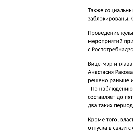
Также социальны
заблокированы. 
Проведение культ
мероприятий при
с Роспотребнадз
Вице-мэр и глав
Анастасия Раков
решено раньше и
«По наблюдению 
составляет до пя
два таких период
Кроме того, влас
отпуска в связи 