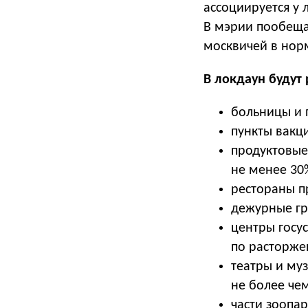
ассоциируется у 
В мэрии пообеща
москвичей в нор
В локдаун будут 
больницы и 
пункты вакц
продуктовые
не менее 30
рестораны п
дежурные гру
центры госу
по расторже
театры и му
не более чем
части зоопа