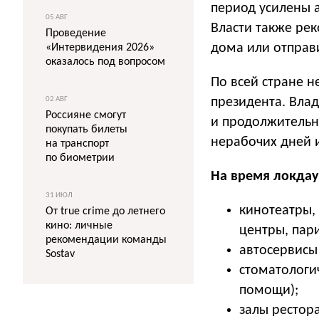
период усилены 
05 АВГ
Власти также рек
Проведение
дома или отправи
«Интервидения 2026»
оказалось под вопросом
По всей стране 
02 АВГ
президента. Влад
Россияне смогут
и продолжительно
покупать билеты
нерабочих дней и
на транспорт
по биометрии
На время локдау
31 ИЮЛ
кинотеатры,
От true crime до летнего
кино: личные
центры, пар
рекомендации команды
автосервисы
Sostav
стоматологи
помощи);
залы рестора