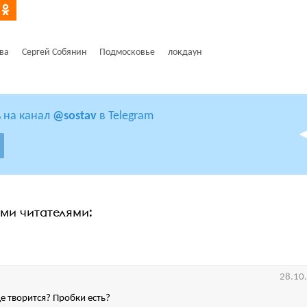
ва
Сергей Собянин
Подмосковье
локдаун
 на канал
@sostav
в Telegram
ими читателями:
28.10
це творится? Пробки есть?