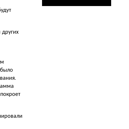
будут
 других
ом
 было
вания.
тамма
 покроет
анировали