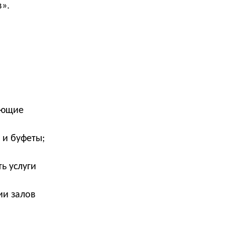
в».
ающие
 и буфеты;
ь услуги
ии залов