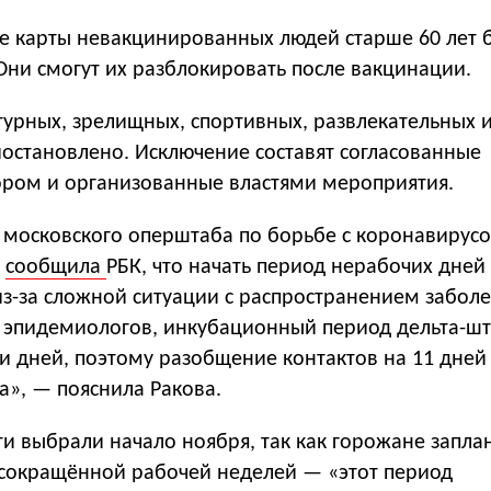
е карты невакцинированных людей старше 60 лет 
Они смогут их разблокировать после вакцинации.
урных, зрелищных, спортивных, развлекательных и
остановлено. Исключение составят согласованные
ором и организованные властями мероприятия.
а московского оперштаба по борьбе с коронавирус
а
сообщила
РБК, что начать период нерабочих дней
з-за сложной ситуации с распространением заболе
эпидемиологов, инкубационный период дельта-ш
ти дней, поэтому разобщение контактов на 11 дней
а», — пояснила Ракова.
ти выбрали начало ноября, так как горожане запл
с сокращённой рабочей неделей — «этот период