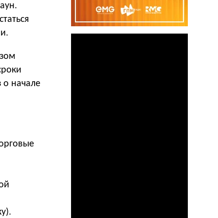
аун.
статься
и.
азом
сроки
 о начале
торговые
ной
у).