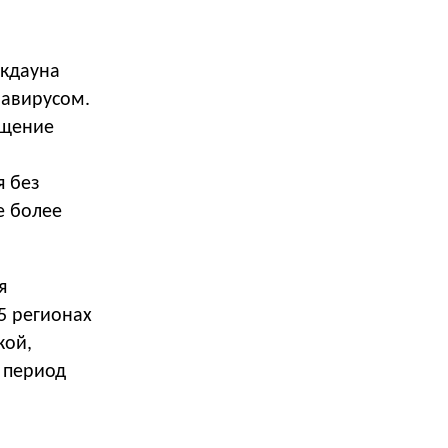
окдауна
навирусом.
ещение
 без
е более
я
5 регионах
кой,
 период