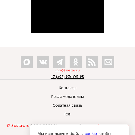
info@sostav.ru
+7 (495) 274-05-25
Контакты
Рекламодателям
Обратная связь
Rss
© Sostav.ru
1998-2026 Независимый проект
брендингового
агентства Depot
Мы используем файлы
cookie
, чтобы