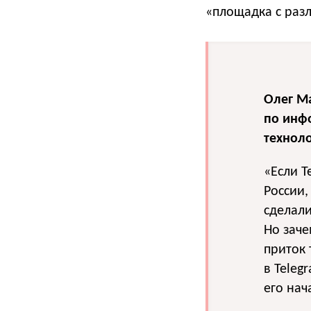
«площадка с раз
Олег М
по инф
техноло
«Если T
России,
сделали
Но заче
приток 
в Teleg
его нач