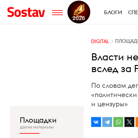
БЛОГИ
СП
ПЛОЩАД
DIGITAL
Власти н
вслед за 
По словам де
«политически
и цензуры»
Площадки
другие материалы