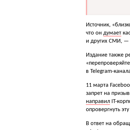
Источник, «близк
что он
думает
кас
и других СМИ, — 
Издание также р
«перепроверяйте
в Telegram-канал
11 марта Facebo
запрет на призыв
направил
IT-корп
опровергнуть эт
В ответ на обра