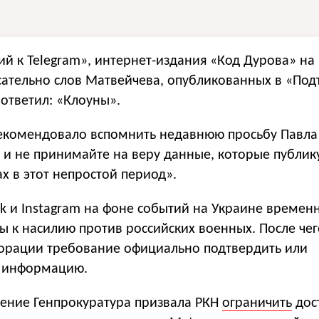
ий к Telegram», интернет-издания «Код Дурова» на
ательно слов Матвейчева, опубликованных в «По
ответил: «Клоуны».
екомендовало вспомнить недавнюю просьбу Павла
 и не принимайте на веру данные, которые публик
ах в этот непростой период».
ok и Instagram на фоне событий на Украине времен
ы к насилию против российских военных. После че
орации требование официально подтвердить или
у информацию.
щение Генпрокуратура призвала РКН
ограничить
дос