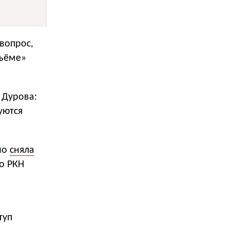
 вопрос,
дъёме»
 Дурова:
уются
но
сняла
го РКН
туп