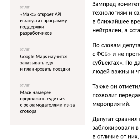
Зампред комите
07 АВГ
технологиям и с
«Макс» откроет API
и запустит программу
в ближайшее вре
поддержки
нейтрален, а «с
разработчиков
По словам депут
07 АВГ
с ФСБ» и не прот
Google Maps научится
субъектах». По д
заказывать еду
и планировать поездки
людей важны и чт
Также он отметил
07 АВГ
Маск намерен
позволит переда
продолжать судиться
мероприятий.
с рекламодателями из-за
сговора
Депутат сравнил
заблокировали в Р
в отличие от них