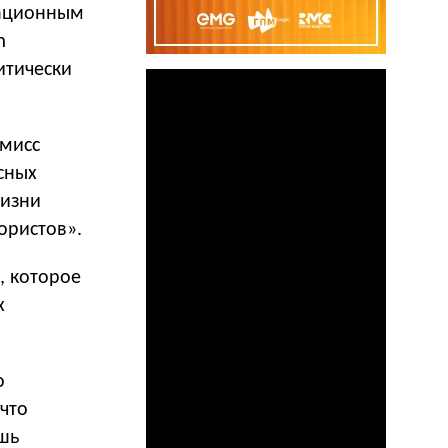
мационным
m
итически
омисс
асных
жизни
ористов».
, которое
х
о
 что
ишь