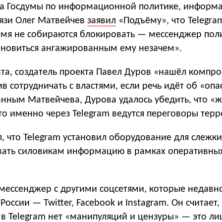
та Госдумы по информационной политике, инфор
вязи Олег Матвейчев
заявил
«Подъёму», что Telegra
мя не собираются блокировать — мессенджер пол
тановиться ангажированным ему незачем».
ата, создатель проекта Павел Дуров «нашёл компр
ив сотрудничать с властями, если речь идёт об «оп
анным Матвейчева, Дурова удалось убедить, что «
о именно через Telegram ведутся переговоры терр
, что Telegram установил оборудование для слежки
вать силовикам информацию в рамках оперативны
 мессенджер с другими соцсетями, которые недавн
оссии — Twitter, Facebook и Instagram. Он считает,
, в Telegram нет «манипуляций и цензуры» — это л