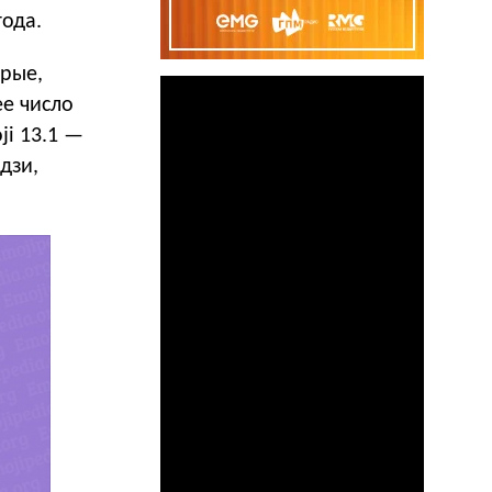
года.
орые,
ее число
ji 13.1 —
дзи,