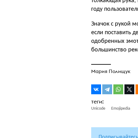
толкающая рука, 
году пользовател
Значок с рукой м
если поставить д
одобренных эмот
большинство рек
Мария Полищук
Unicode
Emojipedia
Подписывайтесь