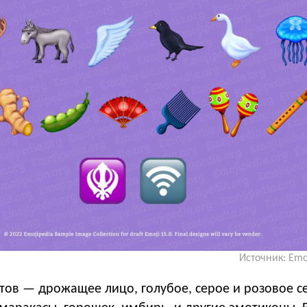
Источник: Emo
тов — дрожащее лицо, голубое, серое и розовое с