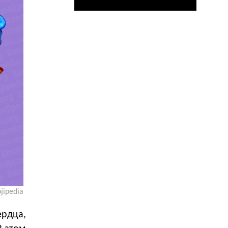
jipedia
ердца,