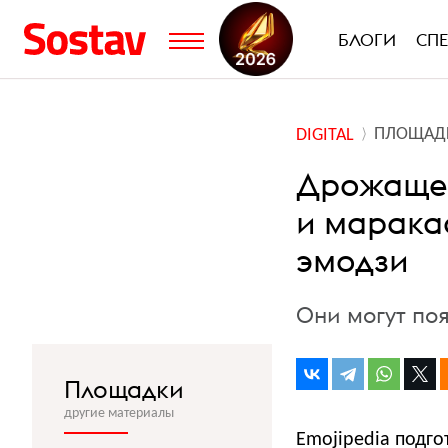
БЛОГИ
СП
ПЛОЩАД
DIGITAL
Дрожащее
и марака
эмодзи
Они могут поя
Площадки
другие материалы
Emojipedia
подго