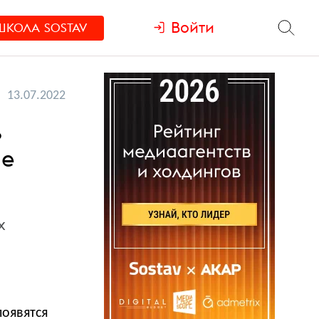
Войти
ШКОЛА
SOSTAV
13.07.2022
ь
ые
х
появятся