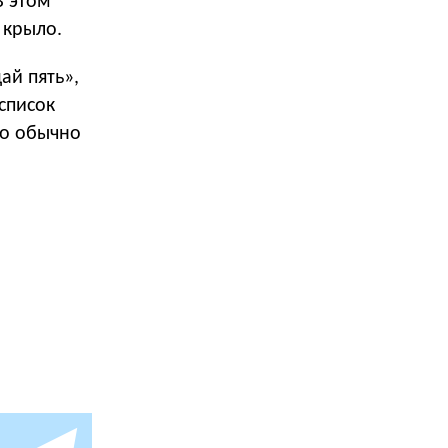
В этом
 крыло.
ай пять»,
список
ко обычно