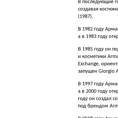
В последующие г
создавая костюм
(1987).
В 1982 году Арм
а в 1983 году от
В 1985 году он п
и косметики Arma
Exchange, ориен
запущен Giorgio 
В 1997 году Арма
а в 2000 году от
году он создал с
под брендом Arma