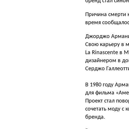
бренд стал сино
Причина смерти к
время сообщалос
Джорджо Армани 
Свою карьеру в м
La Rinascente в 
дизайнером в дом
Серджо Галлеотти
В 1980 году Арм
для фильма «Аме
Проект стал пов
сочетать моду с
бренда.