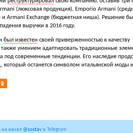
ани
реструктурировал
свою компанию, оставив три
Armani (люксовая продукция), Emporio Armani (сред
) и Armani Exchange (бюджетная ниша). Решение б
падения выручки в 2016 году.
ни
был известен
своей приверженностью к качеству
 а также умением адаптировать традиционные элем
а под современные тенденции. Его наследие прод
, который останется символом итальянской моды и
 на канал
@sostav
в Telegram