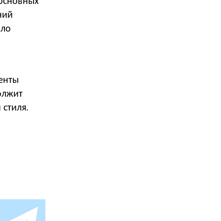
 основных
ний
ыло
енты
олжит
 стиля.