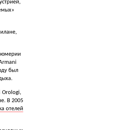
устрией,
аемых»
Милане,
рфюмерии
 Armani
оду был
дыха.
 Orologi,
е. В 2005
ка отелей