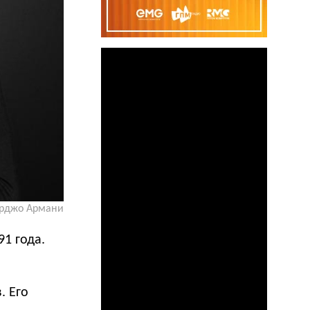
рджо Армани
1 года.
. Его