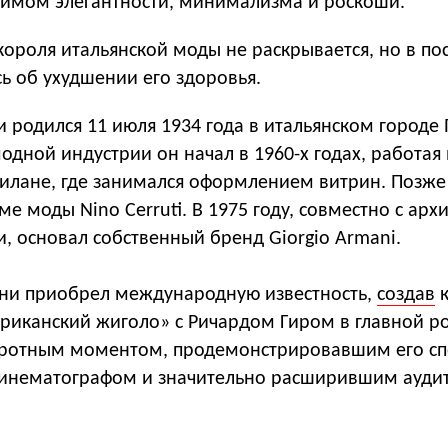
нимом элегантности, минимализма и роскоши.
ороля итальянской моды не раскрывается, но в по
ь об ухудшении его здоровья.
родился 11 июля 1934 года в итальянском городе 
одной индустрии он начал в 1960-х годах, работая 
Милане, где занимался оформлением витрин. Позже
е моды Nino Cerruti. В 1975 году, совместно с арх
, основал собственный бренд Giorgio Armani.
ани приобрел международную известность,
создав
к
риканский жиголо» с Ричардом Гиром в главной ро
оротным моментом, продемонстрировавшим его сп
 кинематографом и значительно расширившим ауд