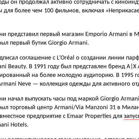
оды он продолжал активно сотрудничать с киноинд
ы для более чем 100 фильмов, включая «Неприкас
ани представил первый магазин Emporio Armani в 
крыл первый бутик Giorgio Armani.
одписал соглашение с L'Oréal о создании линии па
ni Beauty. В 1991 году был представлен бренд A|X
тированный на более молодую аудиторию. В 1995 г
Armani Neve — коллекция одежды для активного от
ни начал выпускать часы под маркой Giorgio Armani
крыл торговый центр Armani/Via Manzoni 31 в Милан
овместное предприятие с Emaar Properties для
запус
ni Hotels.