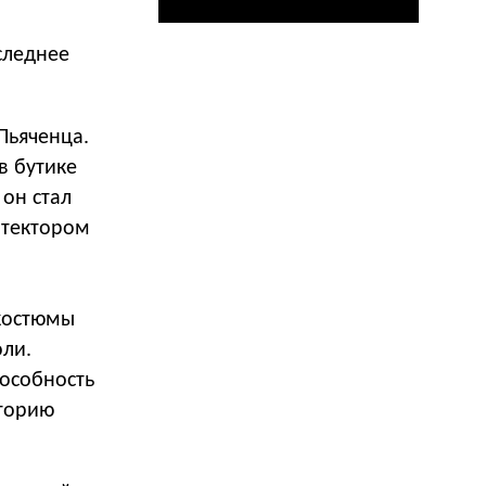
следнее
Пьяченца.
в бутике
 он стал
итектором
остюмы
ли.
особность
иторию