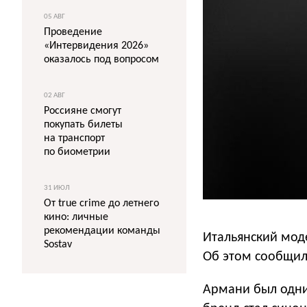
05 АВГ
Проведение
«Интервидения 2026»
оказалось под вопросом
02 АВГ
Россияне смогут
покупать билеты
на транспорт
по биометрии
31 ИЮЛ
От true crime до летнего
кино: личные
рекомендации команды
Итальянский мод
Sostav
Об этом сообщил
Армани был одним