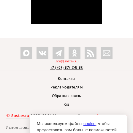
info@sostav.ru
+7 (495) 274-05-25
Контакты
Рекламодателям
Обратная связь
Rss
© Sostav.ru
1998-2026 Независимый проект
брендингового
агентства Depot
Мы используем файлы
cookie
, чтобы
Использование материалов Sostav.ru допустимо только при
предоставить вам больше возможностей