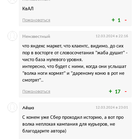
КвАЛ
Пожаловаться
1
Неизвестный
12.03.2024 в 22:16
что яндекс маркет, что клаентс, видимо, до сих
пор в восторге от словосочетания "жаба душит" -
чисто база нулевого уровня.
интересно, что будет с ними, когда они услышат
"волка ноги кормят" и "дареному коню в рот не
смотрят"..
Пожаловаться
17
Лёша
12.03.2024 в 23:01
С конем уже Сбер проходил историю, а вот про
волка неплохая кампания для курьеров, не
благодарите автора)