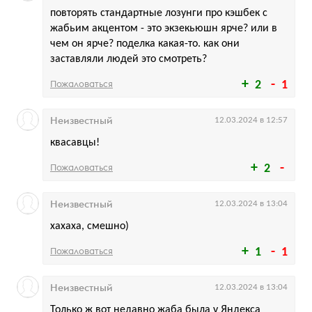
повторять стандартные лозунги про кэшбек с
жабьим акцентом - это экзекьюшн ярче? или в
чем он ярче? поделка какая-то. как они
заставляли людей это смотреть?
Пожаловаться
2
1
Неизвестный
12.03.2024 в 12:57
квасавцы!
Пожаловаться
2
Неизвестный
12.03.2024 в 13:04
хахаха, смешно)
Пожаловаться
1
1
Неизвестный
12.03.2024 в 13:04
Только ж вот недавно жаба была у Яндекса