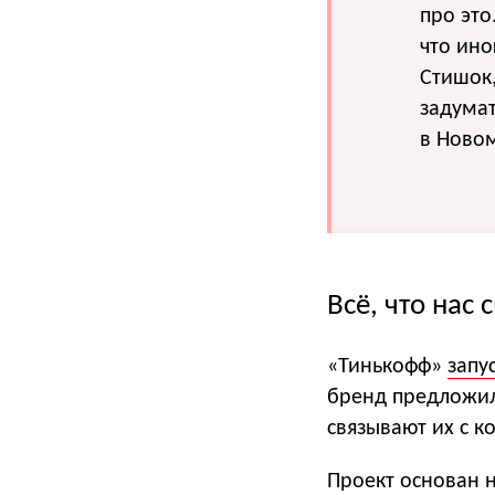
про это
что ин
Стишок,
задумат
в Новом
Всё, что нас 
«Тинькофф»
запу
бренд предложил
связывают их с к
Проект основан 