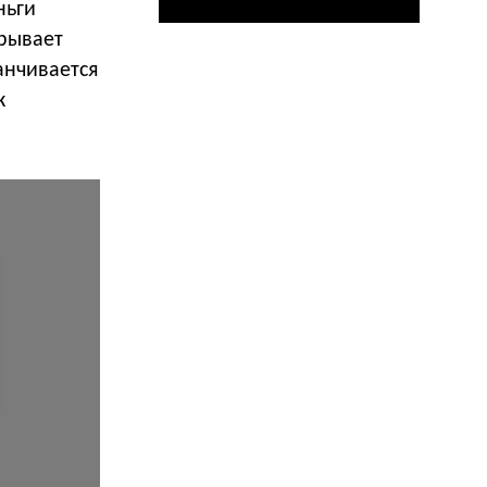
ньги
рывает
анчивается
к