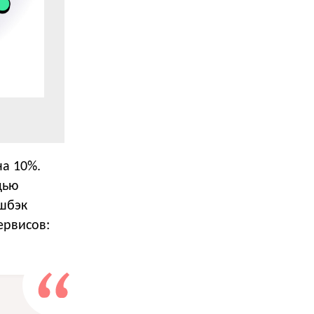
на 10%.
щью
шбэк
ервисов: