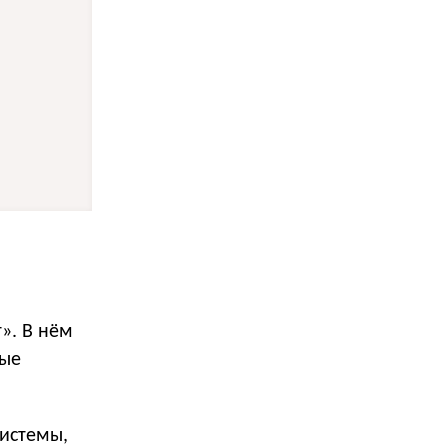
». В нём
рые
системы,