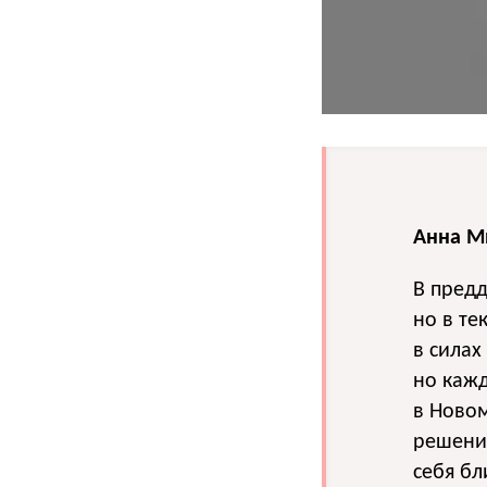
Анна Ми
В предд
но в те
в силах
но кажд
в Новом
решения
себя бл