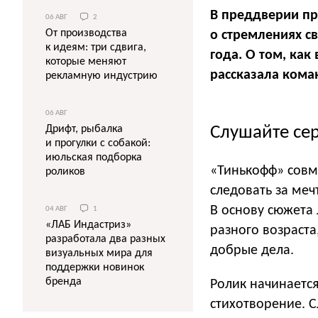
В преддверии п
06 АВГ
2
От производства
о стремлениях с
к идеям: три сдвига,
года. О том, как
которые меняют
рассказала кома
рекламную индустрию
06 АВГ
Слушайте се
Дрифт, рыбалка
и прогулки с собакой:
июльская подборка
«Тинькофф» совме
роликов
следовать за меч
В основу сюжета 
04 АВГ
1
«ЛАБ Индастриз»
разного возраст
разработала два разных
добрые дела.
визуальных мира для
поддержки новинок
бренда
Ролик начинается
стихотворение. 