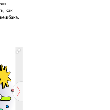
ели
ь, как
 кешбэка.