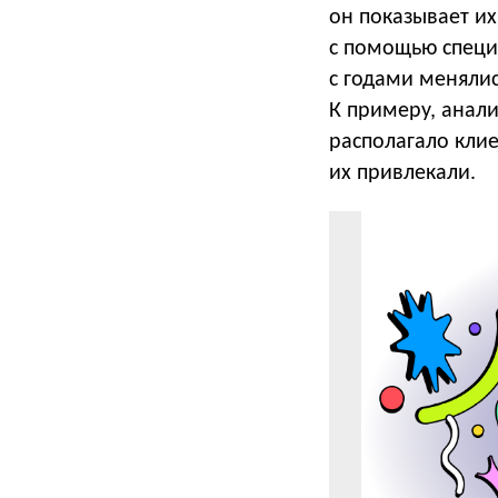
он показывает и
с помощью специ
с годами менялис
К примеру, анал
располагало кли
их привлекали.