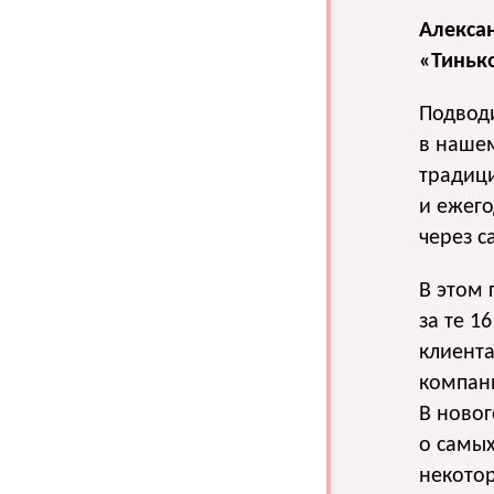
Алекса
«Тиньк
Подводи
в наше
традици
и ежег
через с
В этом 
за те 1
клиент
компани
В ново
о самых
некотор