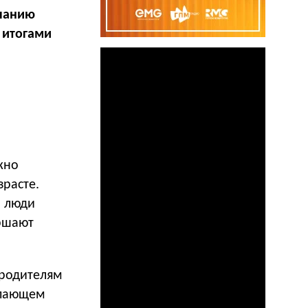
панию
 итогами
жно
зрасте.
— люди
ершают
 родителям
упающем