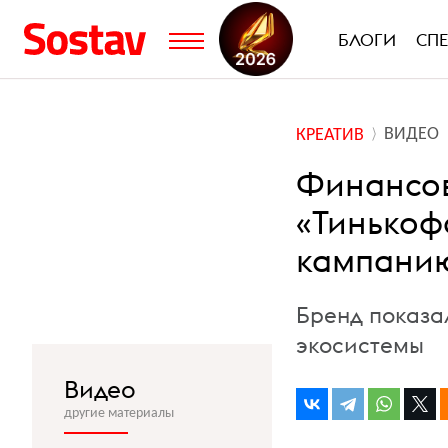
БЛОГИ
СП
ВИДЕО
КРЕАТИВ
Финансов
«Тинькоф
кампани
Бренд показал
экосистемы
Видео
другие материалы