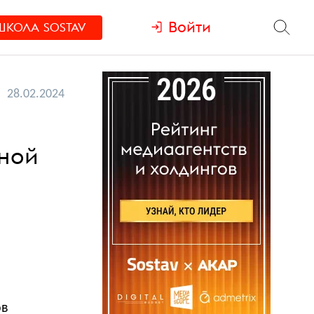
Войти
ШКОЛА
SOSTAV
28.02.2024
нной
ов