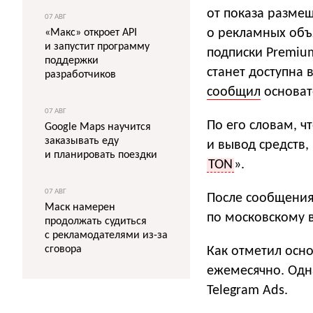
от показа размещ
07 АВГ
о рекламных объя
«Макс» откроет API
и запустит программу
подписки Premiu
поддержки
станет доступна 
разработчиков
сообщил
основат
07 АВГ
По его словам, ч
Google Maps научится
заказывать еду
и вывод средств,
и планировать поездки
TON
».
07 АВГ
После сообщения
Маск намерен
по московскому 
продолжать судиться
с рекламодателями из-за
сговора
Как отметил осно
ежемесячно. Одн
Telegram Ads.