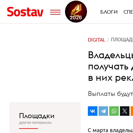
БЛОГИ
СП
ПЛОЩАД
DIGITAL
Владельц
получать
в них ре
Выплаты будут
Площадки
другие материалы
C марта владельц