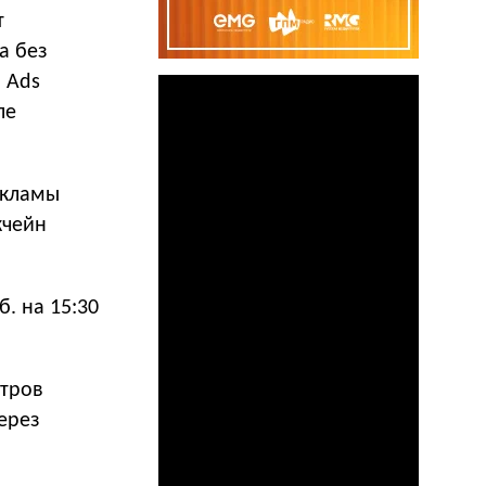
т
а без
 Ads
ле
екламы
кчейн
б. на 15:30
отров
ерез