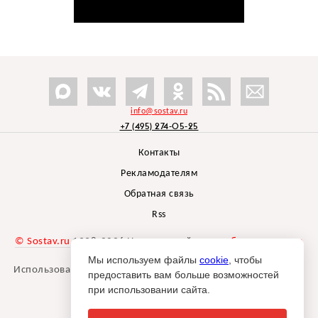
info@sostav.ru
+7 (495) 274-05-25
Контакты
Рекламодателям
Обратная связь
Rss
© Sostav.ru
1998-2026 Независимый проект
брендингового
агентства Depot
Мы используем файлы
cookie
, чтобы
Использование материалов Sostav.ru допустимо только при
предоставить вам больше возможностей
указании источника.
при использовании сайта.
Дизайн сайта -
Liqium
.
18+