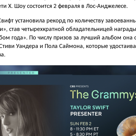
ти X. Шоу состоится 2 февраля в Лос-Анджелесе.
Свифт установила рекорд по количеству завоеванн
ми», став четырехкратной обладательницей наград
бом года». По числу призов за лучший альбом она
 Стиви Уандера и Пола Саймона, которые удостаива
за.