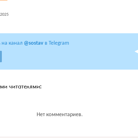
2025
 на канал
@sostav
в Telegram
ими читателями:
Нет комментариев.