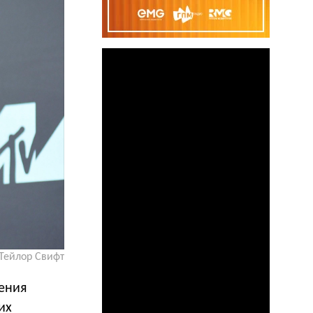
Тейлор Свифт
ения
их