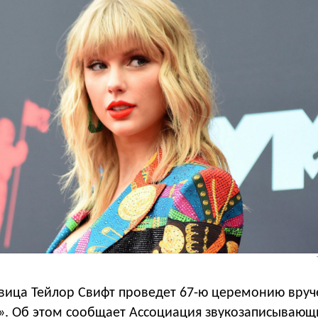
вица Тейлор Свифт проведет 67-ю церемонию вруч
. Об этом сообщает Ассоциация звукозаписывающ