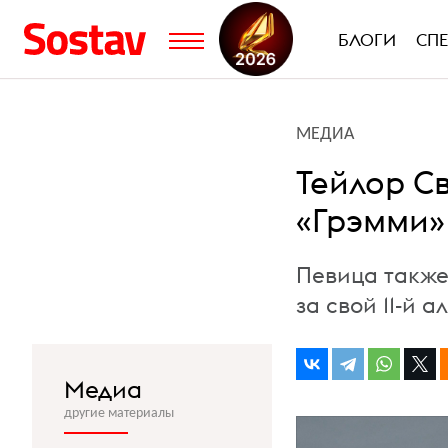
БЛОГИ
СП
МЕДИА
Тейлор С
«Грэмми»
Певица также
за свой 11-й 
Медиа
другие материалы