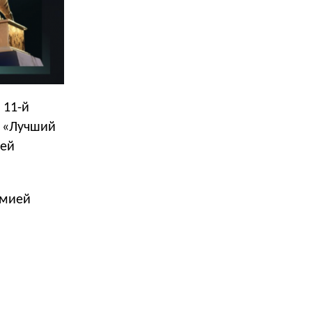
 11-й
, «Лучший
ней
емией