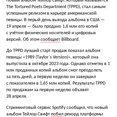
Новый альбом Тейлор Свифт, который называется
The Tortured Poets Department (TPPD), стал самым
успешным релизом в карьере американской
певицы. В перый день выхода альбома в США —
19 апреля — было продано 1,6 млн его копий
с учётом физических носителей и цифровых
версий. Об этом
сообщает
Billboard.
До TPPD лучший старт продаж показал альбом
певицы «1989 (Taylor`s Version)», который она
выпустила в октябре 2023 года. Однако отметку в 1
млн проданных копий альбом смог преодолеть
за пять дней, а первую неделю он завершил
с показателем в 1,65 млн копий. Результаты TPPD
по продажам за первую неделю объявят
28 апреля.
Стриминговый сервис Spotify сообщил, что новый
альбом Тейлор Свифт
побил
рекорд платформы