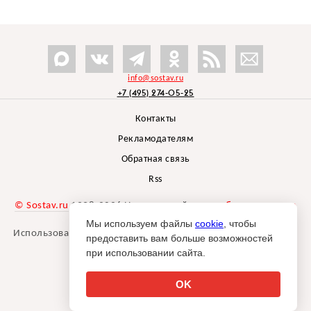
info@sostav.ru
+7 (495) 274-05-25
Контакты
Рекламодателям
Обратная связь
Rss
© Sostav.ru
1998-2026 Независимый проект
брендингового
агентства Depot
Мы используем файлы
cookie
, чтобы
Использование материалов Sostav.ru допустимо только при
предоставить вам больше возможностей
указании источника.
при использовании сайта.
Дизайн сайта -
Liqium
.
18+
OK