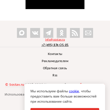
info@sostav.ru
+7 (495) 274-05-25
Контакты
Рекламодателям
Обратная связь
Rss
© Sostav.ru
1998-2026 Независимый проект
брендингового
агентства Depot
Мы используем файлы
cookie
, чтобы
Использование материалов Sostav.ru допустимо только при
предоставить вам больше возможностей
указании источника.
при использовании сайта.
Дизайн сайта -
Liqium
.
18+