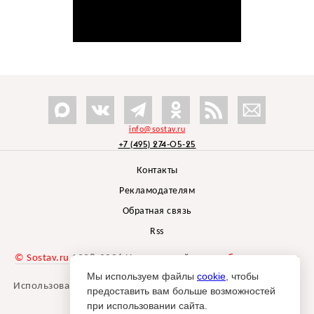
info@sostav.ru
+7 (495) 274-05-25
Контакты
Рекламодателям
Обратная связь
Rss
© Sostav.ru
1998-2026 Независимый проект
брендингового
агентства Depot
Мы используем файлы
cookie
, чтобы
Использование материалов Sostav.ru допустимо только при
предоставить вам больше возможностей
указании источника.
при использовании сайта.