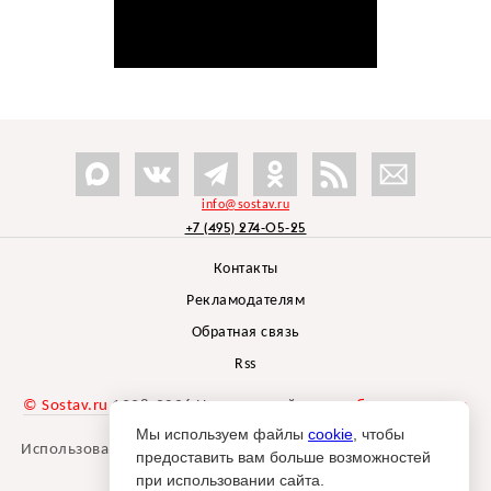
info@sostav.ru
+7 (495) 274-05-25
Контакты
Рекламодателям
Обратная связь
Rss
© Sostav.ru
1998-2026 Независимый проект
брендингового
агентства Depot
Мы используем файлы
cookie
, чтобы
Использование материалов Sostav.ru допустимо только при
предоставить вам больше возможностей
указании источника.
при использовании сайта.