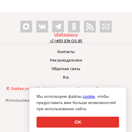
info@sostav.ru
+7 (495) 274-05-25
Контакты
Рекламодателям
Обратная связь
Rss
© Sostav.ru
1998-2026 Независимый проект
брендингового
агентства Depot
Мы используем файлы
cookie
, чтобы
Использование материалов Sostav.ru допустимо только при
предоставить вам больше возможностей
указании источника.
при использовании сайта.
Дизайн сайта -
Liqium
.
18+
OK