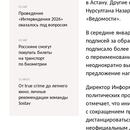
в Астану. Другие
05 АВГ
Нурсултана Наза
Проведение
«Ведомости».
«Интервидения 2026»
оказалось под вопросом
В середине январ
подписей за обр
02 АВГ
Россияне смогут
подписало более 
покупать билеты
о переименовани
на транспорт
по биометрии
неоднократно выс
предложение нап
31 ИЮЛ
От true crime до летнего
Директор Информ
кино: личные
политических пр
рекомендации команды
отмечает, что и
Sostav
с сокращением п
дистанцироватьс
неофициальным де