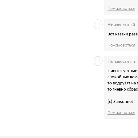
Пожаловаться
Неизвестный
Вот казахи раз
Пожаловаться
Неизвестный
живые суетные
спокойных кам
то водрузят на
то гневно сбра
(с) Sansonnet
Пожаловаться