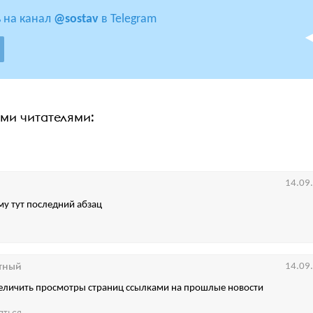
 на канал
@sostav
в Telegram
ими читателями:
14.09
му тут последний абзац
тный
14.09
еличить просмотры страниц ссылками на прошлые новости
аться