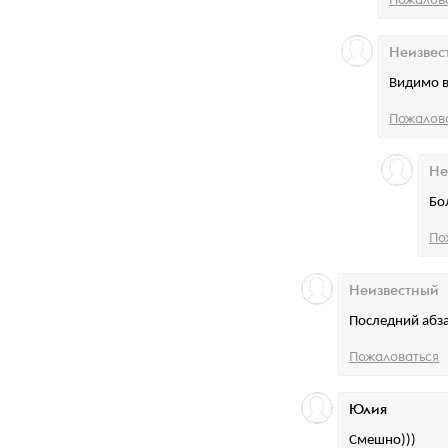
Неизвес
Видимо в
Пожалов
Не
Бо
По
Неизвестный
Последний абза
Пожаловаться
Юлия
Смешно)))