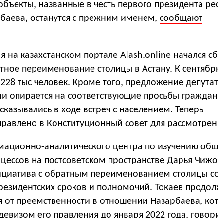
 объекты, названные в честь первого президента р
рбаева, останутся с прежним именем,
сообщают
я на казахстанском портале Alash.online начался с
атное переименование столицы в Астану. К сентяб
228 тыс человек. Кроме того, предложение депута
и опирается на соответствующие просьбы граждан
казывались в ходе встреч с населением. Теперь
равлено в Конституционный совет для рассмотрен
ационно-аналитического центра по изучению общ
оцессов на постсоветском пространстве Дарья Чижо
нициатива с обратным переименованием столицы со
резидентских сроков и полномочий. Токаев продол
я от преемственности в отношении Назарбаева, ко
визом его правления до января 2022 года, говори