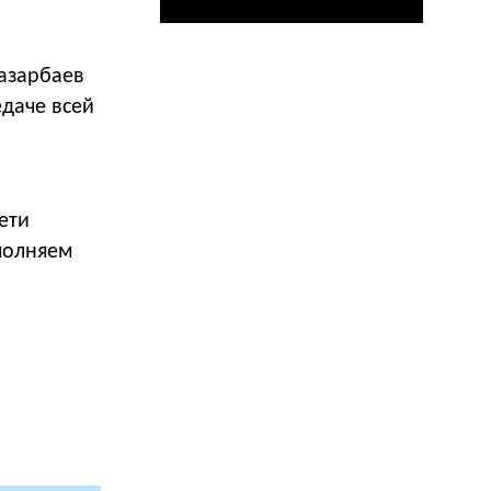
Назарбаев
едаче всей
ети
полняем