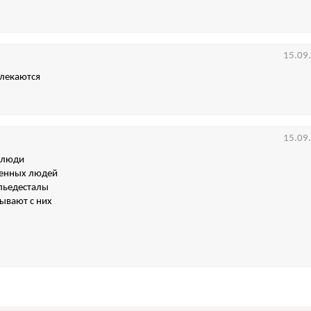
15.09
влекаются
15.09
 люди
енных людей
 пьедесталы
сывают с них