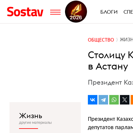
БЛОГИ
СП
ЖИЗ
ОБЩЕСТВО
Столицу 
в Астану
Президент Ка
Жизнь
Президент Казах
другие материалы
депутатов парла