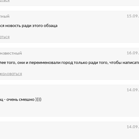
тный
15.09
ся новость ради этого обзаца
аться
известный
16.09
лее того, они и переименовали город только ради того, чтобы написать
жаловаться
14.09
ц - очень смешно ))))
14.09