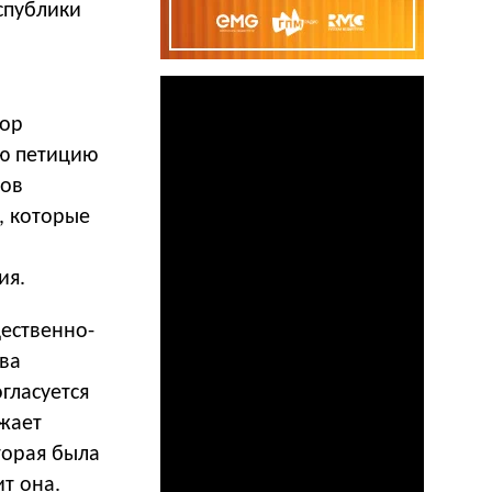
еспублики
бор
рю петицию
тов
, которые
ия.
ественно-
ва
гласуется
жает
торая была
т она.